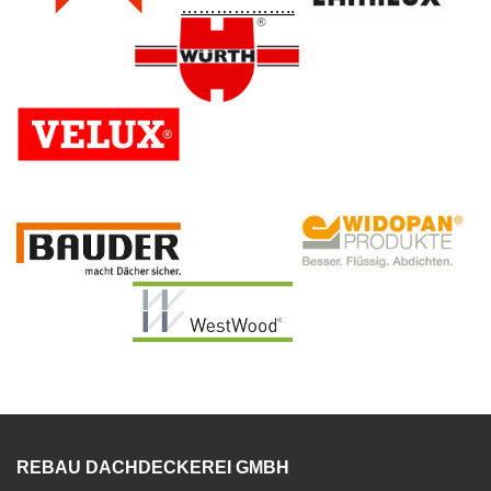
………………..
………………..
………………..
………………..
………………..
REBAU DACHDECKEREI GMBH